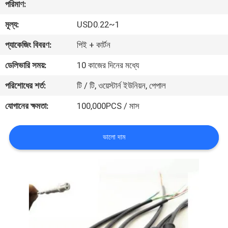
পরিমাণ:
নিয়ন্ত্রণ
মূল্য:
USD0.22~1
যোগাযোগ
প্যাকেজিং বিবরণ:
পিই + কার্টন
করুন
ডেলিভারি সময়:
10 কাজের দিনের মধ্যে
পরিশোধের শর্ত:
টি / টি, ওয়েস্টার্ন ইউনিয়ন, পেপাল
খবর
যোগানের ক্ষমতা:
100,000PCS / মাস
কেস
ভালো দাম