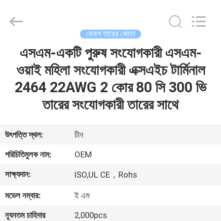
গেইন
ওয়াইফাই
অ্যান্টেনা
সরবরাহকারী.
Copyright
কেবল তারের জোতা
©
2021
-
এসএম-একটি পুরুষ সংযোগকারী এসএম-
বাড়ি
2022
highgain-
antenna.com.
ওয়াই মহিলা সংযোগকারী এক্সএইচ টার্মিনাল
All
Rights
পণ্য
2464 22AWG 2 কোর 80 সি 300 ভি
Reserved.
তারের সংযোগকারী তারের সাথে
আমাদের
সম্পর্কে
উৎপত্তি স্থল:
চীন
পরিচিতিমুলক নাম:
OEM
কারখানা
সাক্ষ্যদান:
ISO,UL CE，Rohs
ভ্রমণ
মডেল নম্বার:
ই এম
মান
ন্যূনতম চাহিদার
2,000pcs